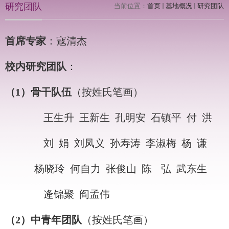
研究团队
当前位置：
首页
基地概况
研究团队
首席专家
：寇清杰
校内研究团队
：
（
1
）骨干队伍
（按姓氏笔画）
王生升
王新生
孔明安
石镇平
付
洪
刘
娟
刘凤义
孙寿涛
李淑梅
杨
谦
杨晓玲
何自力
张俊山
陈
弘
武东生
逄锦聚
阎孟伟
（
2
）中青年团队
（按姓氏笔画）