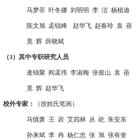
马梦菲
叶冬娜
刘明明
李
洁
杨植迪
陈文旭
孟锐峰
赵华飞
赵春玲
袁
蓓
竟
辉
薛晓斌
（3
）其中专职研究人员
逄锦聚
阎孟伟
李淑梅
张俊山
袁
蓓
竟
辉
赵华飞
校外专家：
（按姓氏笔画）
马慎萧
王
岩
艾四林
丛
屹
朱安东
孙来斌
李
冉
杨仁忠
张
旭
张有奎