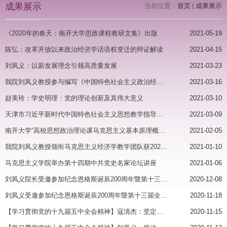
成果展示
当前位置：
首页
成果展示
《2020年的春天：南开大学思政课程教研文集》出版
2021-05-19
陈弘：改革开放以来政治经济学话语权变迁的辩证解读
2021-04-15
刘凤义：以新发展理念引领高质量发展
2021-03-23
我院刘凤义教授参与编写《中国特色社会主义政治经济学》教材出版发行
2021-03-16
赵美玲：学史明理：党的理论创新及其伟大意义
2021-03-10
天津市习近平新时代中国特色社会主义思想教学指导方案编写推进会在南开举行
2021-03-09
南开大学“高校思想政治理论课马克思主义基本原理概论国家教材建设重点研究基地”2020年度重大课题研究成果专家咨询会召开
2021-02-05
我院刘凤义教授领衔马克思主义经济学教学团队获2020年天津市级教学团队
2021-01-10
马克思主义学院举办第十四期中共党史名家论坛讲座
2021-01-06
刘凤义院长受邀参加纪念恩格斯诞辰200周年暨第十三届全国马克思主义院长论坛
2020-12-08
刘凤义受邀参加纪念恩格斯诞辰200周年暨第十三届全国马克思主义院长论坛
2020-11-18
【学习贯彻党的十九届五中全会精神】寇清杰：坚定文化自信 助力伟大新征程
2020-11-15